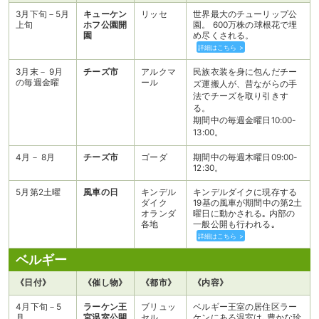
3月下旬－5月
キューケン
リッセ
世界最大のチューリップ公
上旬
ホフ公園開
園。 600万株の球根花で埋
園
め尽くされる。
詳細はこちら >
3月末－ 9月
チーズ市
アルクマ
民族衣装を身に包んだチー
の毎週金曜
ール
ズ運搬人が、昔ながらの手
法でチーズを取り引きす
る。
期間中の毎週金曜日10:00-
13:00。
4月－ 8月
チーズ市
ゴーダ
期間中の毎週木曜日09:00-
12:30。
5月第2土曜
風車の日
キンデル
キンデルダイクに現存する
ダイク
19基の風車が期間中の第2土
オランダ
曜日に動かされる｡ 内部の
各地
一般公開も行われる｡
詳細はこちら >
ベルギー
《日付》
《催し物》
《都市》
《内容》
4月下旬－5
ラーケン王
ブリュッ
ベルギー王室の居住区ラー
月
宮温室公開
セル
ケンにある温室は､豊かな珍