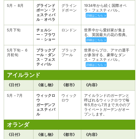
5月－ 8月
グラインド
グライン
1934年から続く国際オペ
ボーン・フ
ドボーン
ラ・フェスティバル。
ェスティバ
詳細はこちら >
ル・オペラ
5月下旬
チェルシ
ロンドン
世界中から愛好家が集ま
ー・フラワ
る、英国最大の花の祭典。
ー・ショー
詳細はこちら >
5月下旬－ 6
ブラックプ
ブラック
世界からプロ、アマの選手
月初旬
ール・ダン
プール
が参加する、豪華なダン
ス・フェス
ス・フェスティバル。
ティバル
詳細はこちら >
アイルランド
《日付》
《催し物》
《都市》
《内容》
5月－7月
ウィックロ
ウィック
アイルランドのガーデンと
ウ
ロウ
呼ばれるウィックロウで毎
ガーデンフ
年5月から7月まで大小のプ
ェスティバ
ライベートガーデンがオー
ル
プンします。
オランダ
《日付》
《催し物》
《都市》
《内容》