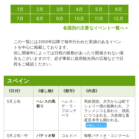
1月
2月
3月
4月
5月
6月
7月
8月
9月
10月
11月
12月
各国別の主要なイベント一覧へ＞
この一覧には2000年以降で毎年行われた実績のあるイベン
トを中心に掲載しております。
但し開催年によっては日程の移動があったり開催されない場
合もございますので、必ず事前に政府観光局の広報などで日
程をご確認ください。
スペイン
《日付》
《催し物》
《都市》
《内容》
5月上旬
ヘレスの馬
ヘレス・
馬術競技。夕方からは町で
祭り
デ・ラ・
シェリー酒が振舞われ、フ
フロンテ
ランメンコも加わり、熱気
ーラ
につつまれる。大規模な畜
産見本市も開かれる。
詳細はこちら >
5月上旬－中
パティオ祭
コルドバ
毎晩パティオ・コンクール