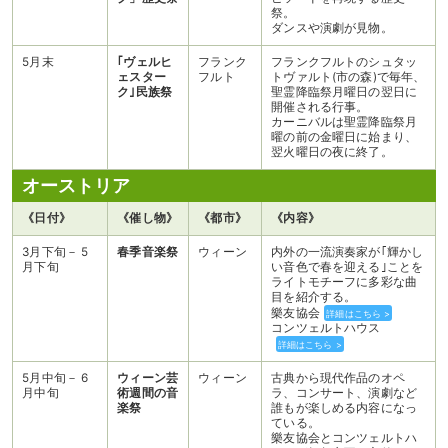
祭。
ダンスや演劇が見物。
5月末
｢ヴェルヒ
フランク
フランクフルトのシュタッ
ェスター
フルト
トヴァルト(市の森)で毎年、
ク｣民族祭
聖霊降臨祭月曜日の翌日に
開催される行事。
カーニバルは聖霊降臨祭月
曜の前の金曜日に始まり、
翌火曜日の夜に終了。
オーストリア
《日付》
《催し物》
《都市》
《内容》
3月下旬－ 5
春季音楽祭
ウィーン
内外の一流演奏家が｢輝かし
月下旬
い音色で春を迎える｣ことを
ライトモチーフに多彩な曲
目を紹介する。
樂友協会
詳細はこちら >
コンツェルトハウス
詳細はこちら >
5月中旬－ 6
ウィーン芸
ウィーン
古典から現代作品のオペ
月中旬
術週間の音
ラ、コンサート、演劇など
楽祭
誰もが楽しめる内容になっ
ている。
樂友協会とコンツェルトハ