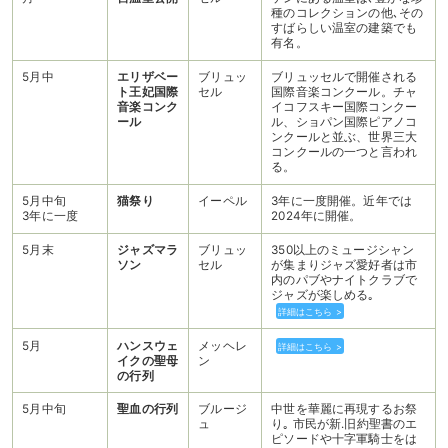
種のコレクションの他､その
すばらしい温室の建築でも
有名。
5月中
エリザベー
ブリュッ
ブリュッセルで開催される
ト王妃国際
セル
国際音楽コンクール。チャ
音楽コンク
イコフスキー国際コンクー
ール
ル、ショパン国際ピアノコ
ンクールと並ぶ、世界三大
コンクールの一つと言われ
る。
5月中旬
猫祭り
イーペル
3年に一度開催。近年では
3年に一度
2024年に開催。
5月末
ジャズマラ
ブリュッ
350以上のミュージシャン
ソン
セル
が集まりジャズ愛好者は市
内のパブやナイトクラブで
ジャズが楽しめる｡
詳細はこちら >
5月
ハンスウェ
メッヘレ
詳細はこちら >
イクの聖母
ン
の行列
5月中旬
聖血の行列
ブルージ
中世を華麗に再現するお祭
ュ
り｡ 市民が新.旧約聖書のエ
ピソードや十字軍騎士をは