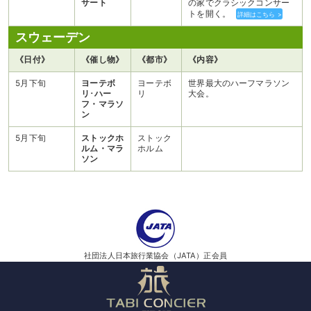
サート
の家でクラシックコンサー
トを開く。
詳細はこちら >
スウェーデン
《日付》
《催し物》
《都市》
《内容》
5月下旬
ヨーテボ
ヨーテボ
世界最大のハーフマラソン
リ･ハー
リ
大会。
フ・マラソ
ン
5月下旬
ストックホ
ストック
ルム・マラ
ホルム
ソン
社団法人日本旅行業協会（JATA）正会員