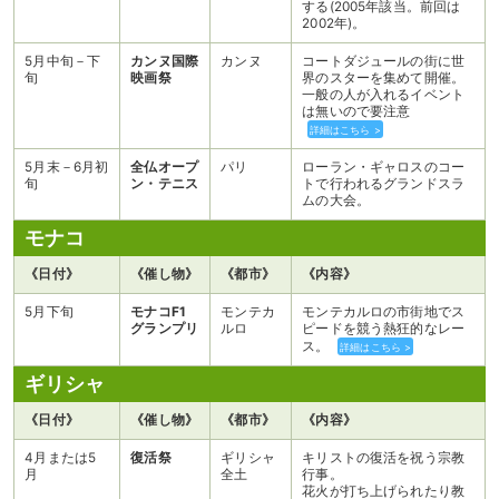
する(2005年該当。前回は
2002年)。
5月中旬－下
カンヌ国際
カンヌ
コートダジュールの街に世
旬
映画祭
界のスターを集めて開催。
一般の人が入れるイベント
は無いので要注意
詳細はこちら >
5月末－6月初
全仏オープ
パリ
ローラン・ギャロスのコー
旬
ン・テニス
トで行われるグランドスラ
ムの大会。
モナコ
《日付》
《催し物》
《都市》
《内容》
5月下旬
モナコF1
モンテカ
モンテカルロの市街地でス
グランプリ
ルロ
ピードを競う熱狂的なレー
ス。
詳細はこちら >
ギリシャ
《日付》
《催し物》
《都市》
《内容》
4月または5
復活祭
ギリシャ
キリストの復活を祝う宗教
月
全土
行事。
花火が打ち上げられたり教