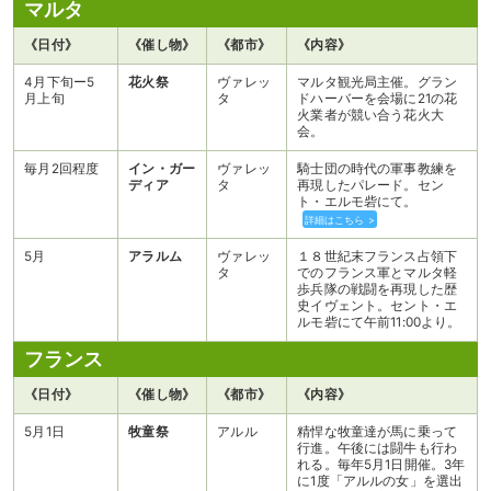
マルタ
《日付》
《催し物》
《都市》
《内容》
4月下旬ー5
花火祭
ヴァレッ
マルタ観光局主催。グラン
月上旬
タ
ドハーバーを会場に21の花
火業者が競い合う花火大
会。
毎月2回程度
イン・ガー
ヴァレッ
騎士団の時代の軍事教練を
ディア
タ
再現したパレード。セン
ト・エルモ砦にて。
詳細はこちら >
5月
アラルム
ヴァレッ
１８世紀末フランス占領下
タ
でのフランス軍とマルタ軽
歩兵隊の戦闘を再現した歴
史イヴェント。セント・エ
ルモ砦にて午前11:00より。
フランス
《日付》
《催し物》
《都市》
《内容》
5月1日
牧童祭
アルル
精悍な牧童達が馬に乗って
行進。午後には闘牛も行わ
れる。毎年5月1日開催。3年
に1度「アルルの女」を選出