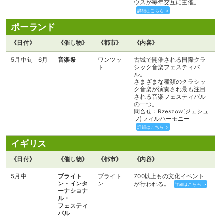
ウスが毎年交互に主催。
詳細はこちら >
ポーランド
《日付》
《催し物》
《都市》
《内容》
5月中旬－6月
音楽祭
ワンツッ
古城で開催される国際クラ
ト
シック音楽フェスティバ
ル。
さまざまな種類のクラシッ
ク音楽が演奏され最も注目
される音楽フェスティバル
の一つ。
問合せ：Rzeszow(ジェシュ
フ)フィルハーモニー
詳細はこちら >
イギリス
《日付》
《催し物》
《都市》
《内容》
5月中
ブライト
ブライト
700以上もの文化イベント
ン・インタ
ン
が行われる。
詳細はこちら >
ーナショナ
ル・
フェスティ
バル