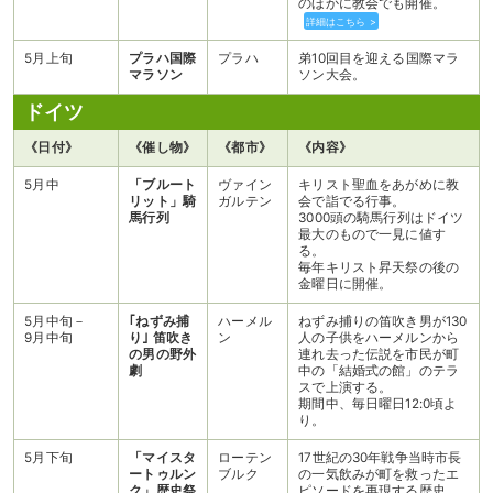
のほかに教会でも開催。
詳細はこちら >
5月上旬
プラハ国際
プラハ
弟10回目を迎える国際マラ
マラソン
ソン大会。
ドイツ
《日付》
《催し物》
《都市》
《内容》
5月中
「ブルート
ヴァイン
キリスト聖血をあがめに教
リット」騎
ガルテン
会で詣でる行事。
馬行列
3000頭の騎馬行列はドイツ
最大のもので一見に値す
る。
毎年キリスト昇天祭の後の
金曜日に開催。
5月中旬－
｢ねずみ捕
ハーメル
ねずみ捕りの笛吹き男が130
9月中旬
り｣ 笛吹き
ン
人の子供をハーメルンから
の男の野外
連れ去った伝説を市民が町
劇
中の「結婚式の館」のテラ
スで上演する。
期間中、毎日曜日12:0頃よ
り。
5月下旬
「マイスタ
ローテン
17世紀の30年戦争当時市長
ートゥルン
ブルク
の一気飲みが町を救ったエ
ク」歴史祭
ピソードを再現する歴史