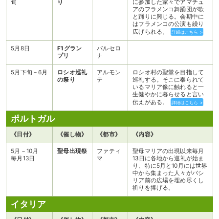
旬
り
に参加した家々でアマチュ
アのフラメンコ舞踊団が歌
と踊りに興じる。会期中に
はフラメンコの公演も繰り
広げられる。
詳細はこちら >
5月8日
F1グラン
バルセロ
プリ
ナ
5月下旬－6月
ロシオ巡礼
アルモン
ロシオ村の聖堂を目指して
の祭り
テ
巡礼する。そこに奉られて
いるマリア像に触れると一
生健やかに暮らせると言い
伝えがある。
詳細はこちら >
ポルトガル
《日付》
《催し物》
《都市》
《内容》
5月－10月
聖母出現祭
ファティ
聖母マリアの出現以来毎月
毎月13日
マ
13日に各地から巡礼が始ま
り、特に5月と10月には世界
中から集まった人々がバシ
リア前の広場を埋め尽くし
祈りを捧げる。
イタリア