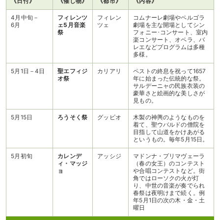
《日付》
《催し物》
《都市》
《内容》
4月中旬－
フィレンツ
フィレン
コムナーレ劇場やペルゴラ
6月
ェ5月音楽
ツェ
劇場を主な開場としてシン
祭
フォニー･コンサート、室内
楽コンサート、オペラ、バ
レエなどプログラムは多種
多様。
5月1日－4日
聖エフィジ
カリアリ
ペストの終息を祝って1657
オ祭
年に始まった伝統的な祭。
サルデーニャの民族衣装の
豪華さと絵画的な美しさが
見もの。
5月15日
ろうそく祭
グッビオ
木製の神輿のようなものを
着て、聖ウバルドの僧院を
目指して山道をかけあがる
というもの。毎年5月15日。
5月初旬
カレンデ
アッシジ
マドンナ・プリマヴェーラ
ィ・マッジ
（春の女王）のコンテスト
ョ
や合唱コンテストなど。街
角ではローソクの火が灯
り、中世の音楽が奏でられ
春祭は夜明けまで続く。例
年5月1日の次の木・金・土
曜日