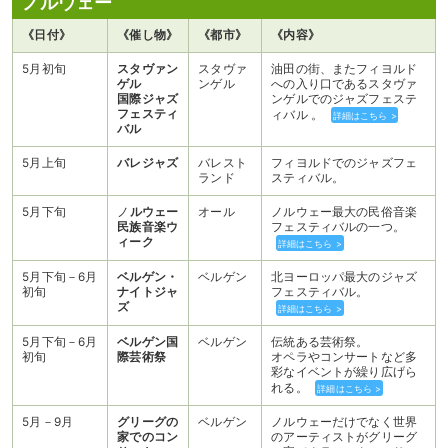
ノルウェー
《日付》
《催し物》
《都市》
《内容》
5月初旬
スタヴァン
スタヴァ
油田の街、またフィヨルド
ゲル
ンゲル
への入り口であるスタヴァ
国際ジャズ
ンゲルでのジャズフェステ
フェスティ
ィバル 。
詳細はこちら >
バル
5月上旬
バレジャズ
バレスト
フィヨルドでのジャズフェ
ランド
スティバル。
5月下旬
ノ
ルウェー
オール
ノルウェー最大の民俗音楽
民族音楽ウ
フェスティバルの一つ。
ィーク
詳細はこちら >
5月下旬－6月
ベルゲン・
ベルゲン
北ヨーロッパ最大のジャズ
初旬
ナイトジャ
フェスティバル。
ズ
詳細はこちら >
5月下旬－6月
ベルゲン国
ベルゲン
伝統ある芸術祭。
初旬
際芸術祭
オペラやコンサートなど多
彩なイベントが繰り広げら
れる。
詳細はこちら >
5月－9月
グリーグの
ベルゲン
ノルウェーだけでなく世界
家でのコン
のアーティストがグリーグ