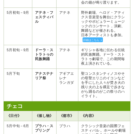
会の鐘が鳴り渡ります。
5月初旬－9月
アテネ・フ
アテネ
野外劇場、ヘロド・アティ
ェスティバ
クス音楽堂を舞台にクラシ
ル
ックやポピュラーミュージ
ックのコンサート，演劇、
舞踊などが催される。
日本アーティストも参加。
詳細はこちら >
5月初旬－9月
ドーラ・ス
アテネ
ギリシャ各地に伝わる伝統
トラトゥの
的民族舞踊。ドーラ・スト
民族舞踊
ラトゥ劇場で、この期間毎
夜上演されている。
5月下旬
アナステナ
アギアエ
聖コンスタンティノスやそ
リア祭
レナ
の母聖エリニのイコンなど
ランガダ
を手にした人々が焚き火の
残り火の上を裸足で歩きな
がら踊るのがこの祭りのハ
イライト。
チェコ
《日付》
《催し物》
《都市》
《内容》
5月中旬－6月
プラハ・ス
プラハ
クラシック音楽の国際フェ
プリング
スティバル 。ホールや劇場