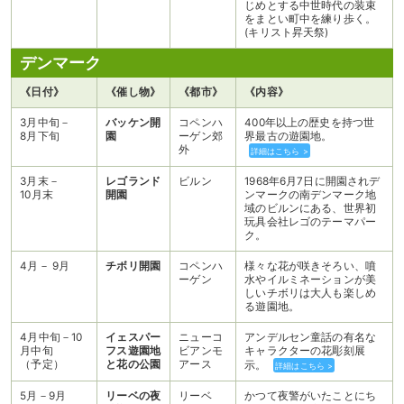
じめとする中世時代の装束
をまとい町中を練り歩く。
(キリスト昇天祭)
デンマーク
《日付》
《催し物》
《都市》
《内容》
3月中旬－
バッケン開
コペンハ
400年以上の歴史を持つ世
8月下旬
園
ーゲン郊
界最古の遊園地。
外
詳細はこちら >
3月末－
レゴランド
ビルン
1968年6月7日に開園されデ
10月末
開園
ンマークの南デンマーク地
域のビルンにある、世界初
玩具会社レゴのテーマパー
ク。
4月－ 9月
チボリ開園
コペンハ
様々な花が咲きそろい、噴
ーゲン
水やイルミネーションが美
しいチボリは大人も楽しめ
る遊園地。
4月中旬－10
イェスパー
ニューコ
アンデルセン童話の有名な
月中旬
フス遊園地
ビアンモ
キャラクターの花彫刻展
（予定）
と花の公園
アース
示。
詳細はこちら >
5月－9月
リーベの夜
リーベ
かつて夜警がいたことにち