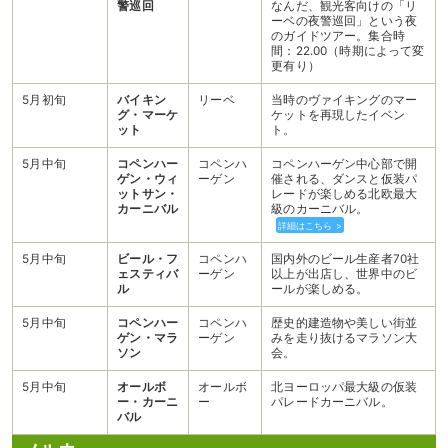
警巡回
なんだ、観光客向けの「リ
ーベの夜警巡回」という夜
のガイドツアー。集合時
間：22.00（時期によって変
更有り）
5月初旬
バイキン
リーベ
当時のヴァイキングのマー
グ・マーケ
ケットを再現したイベン
ット
ト。
5月中旬
コペンハー
コペンハ
コペンハーゲン中心部で開
ゲン・ウィ
ーゲン
催される、ダンスと仮装パ
ットサン・
レードが楽しめる北欧最大
カーニバル
級のカーニバル。
詳細はこちら >
5月中旬
ビール・フ
コペンハ
国内外のビール生産者70社
ェスティバ
ーゲン
以上が出店し、世界中のビ
ル
ールが楽しめる。
5月中旬
コペンハー
コペンハ
歴史的建造物や美しい街並
ゲン・マラ
ーゲン
みを走り抜けるマラソン大
ソン
会。
5月中旬
オールボ
オールボ
北ヨーロッパ最大級の仮装
ー・カーニ
ー
パレードカーニバル。
バル