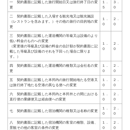
一 契約書面に記載した旅行開始日又は旅行終了日の変
１．
３．
更
５
０
二 契約書面に記載した入場する観光地又は観光施設
１．
２．
（レストランを含みます。）その他の旅行の目的地の変
０
０
更
三 契約書面に記載した運送機関の等級又は設備のより
低い料金のものへの変更
１．
２．
（変更後の等級及び設備の料金の合計額が契約書面に記
０
０
載した等級及び設備のそれを下回った場合に限りま
す。）
四 契約書面に記載した運送機関の種類又は会社名の変
１．
２．
更
０
０
五 契約書面に記載した本邦内の旅行開始地たる空港又
１．
２．
は旅行終了地たる空港の異なる便への変更
０
０
六 契約書面に記載した本邦内と本邦外との間における
１．
２．
直行便の乗継便又は経由便への変更
０
０
１．
２．
七 契約書面に記載した宿泊機関の種類又は名称の変更
０
０
八 契約書面に記載した宿泊機関の客室の種類、設備、
１．
２．
景観その他の客室の条件の変更
０
０