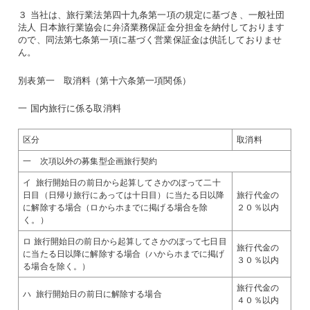
３ 当社は、旅行業法第四十九条第一項の規定に基づき、一般社団
法人 日本旅行業協会に弁済業務保証金分担金を納付しております
ので、同法第七条第一項に基づく営業保証金は供託しておりませ
ん。
別表第一 取消料（第十六条第一項関係）
一 国内旅行に係る取消料
区分
取消料
一 次項以外の募集型企画旅行契約
イ 旅行開始日の前日から起算してさかのぼって二十
日目（日帰り旅行にあっては十日目）に当たる日以降
旅行代金の
に解除する場合（ロからホまでに掲げる場合を除
２０％以内
く。）
ロ 旅行開始日の前日から起算してさかのぼって七日目
旅行代金の
に当たる日以降に解除する場合（ハからホまでに掲げ
３０％以内
る場合を除く。）
旅行代金の
ハ 旅行開始日の前日に解除する場合
４０％以内