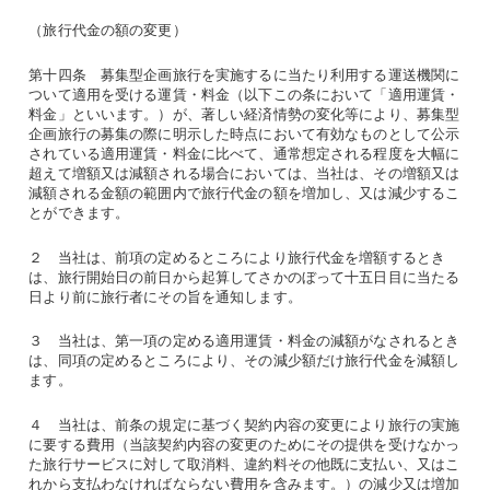
（旅行代金の額の変更）
第十四条 募集型企画旅行を実施するに当たり利用する運送機関に
ついて適用を受ける運賃・料金（以下この条において「適用運賃・
料金」といいます。）が、著しい経済情勢の変化等により、募集型
企画旅行の募集の際に明示した時点において有効なものとして公示
されている適用運賃・料金に比べて、通常想定される程度を大幅に
超えて増額又は減額される場合においては、当社は、その増額又は
減額される金額の範囲内で旅行代金の額を増加し、又は減少するこ
とができます。
２ 当社は、前項の定めるところにより旅行代金を増額するとき
は、旅行開始日の前日から起算してさかのぼって十五日目に当たる
日より前に旅行者にその旨を通知します。
３ 当社は、第一項の定める適用運賃・料金の減額がなされるとき
は、同項の定めるところにより、その減少額だけ旅行代金を減額し
ます。
４ 当社は、前条の規定に基づく契約内容の変更により旅行の実施
に要する費用（当該契約内容の変更のためにその提供を受けなかっ
た旅行サービスに対して取消料、違約料その他既に支払い、又はこ
れから支払わなければならない費用を含みます。）の減少又は増加