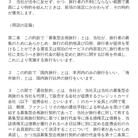
２ 当社が法令に反せず、かつ、旅行者の不利にならない範囲で書
面により特約を結んだときは、前項の規定にかかわらず、その特約
が優先します。
（用語の定義）
第二条 この約款で「募集型企画旅行」とは、当社が、旅行者の募
集のためにあらかじめ、旅行の目的地及び日程、旅行者が提供を受
けることができる運送又は宿泊のサービスの内容並びに旅行者が当
社に支払うべき旅行代金の額を定めた旅行に関する計画を作成し、
これにより実施する旅行をいいます。
２ この約款で「国内旅行」とは、本邦内のみの旅行をいい、「海
外旅行」とは、国内旅行以外の旅行をいいます。
３ この部で「通信契約」とは、当社が、当社又は当社の募集型企
画旅行を当社を代理して販売する会社が提携するクレジットカード
会社（以下「提携会社」といいます。）のカード会員との間で電
話、郵便、ファクシミリその他の通信手段による申込みを受けて締
結する募集型企画旅行契約であって、当社が旅行者に対して有する
募集型企画旅行契約に基づく旅行代金等に係る債権又は債務を、当
該債権又は債務が履行されるべき日以降に別に定める提携会社のカ
ード会員規約に従って決済することについて、旅行者があらかじめ
承諾し、かつ当該募集型企画旅行契約の旅行代金等を第十二条第二