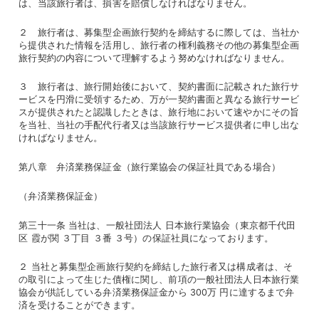
は、当該旅行者は、損害を賠償しなければなりません。
２ 旅行者は、募集型企画旅行契約を締結するに際しては、当社か
ら提供された情報を活用し、旅行者の権利義務その他の募集型企画
旅行契約の内容について理解するよう努めなければなりません。
３ 旅行者は、旅行開始後において、契約書面に記載された旅行サ
ービスを円滑に受領するため、万が一契約書面と異なる旅行サービ
スが提供されたと認識したときは、旅行地において速やかにその旨
を当社、当社の手配代行者又は当該旅行サービス提供者に申し出な
ければなりません。
第八章 弁済業務保証金（旅行業協会の保証社員である場合）
（弁済業務保証金）
第三十一条 当社は、一般社団法人 日本旅行業協会（東京都千代田
区 霞が関 ３丁目 ３番 ３号）の保証社員になっております。
２ 当社と募集型企画旅行契約を締結した旅行者又は構成者は、そ
の取引によって生じた債権に関し、前項の一般社団法人日本旅行業
協会が供託している弁済業務保証金から 300万 円に達するまで弁
済を受けることができます。