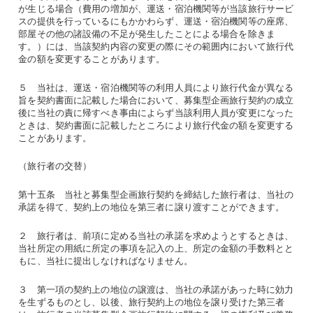
が生じる場合（費用の増加が、運送・宿泊機関等が当該旅行サービ
スの提供を行っているにもかかわらず、運送・宿泊機関等の座席、
部屋その他の諸設備の不足が発生したことによる場合を除きま
す。）には、当該契約内容の変更の際にその範囲内において旅行代
金の額を変更することがあります。
５ 当社は、運送・宿泊機関等の利用人員により旅行代金が異なる
旨を契約書面に記載した場合において、募集型企画旅行契約の成立
後に当社の責に帰すべき事由によらず当該利用人員が変更になった
ときは、契約書面に記載したところにより旅行代金の額を変更する
ことがあります。
（旅行者の交替）
第十五条 当社と募集型企画旅行契約を締結した旅行者は、当社の
承諾を得て、契約上の地位を第三者に譲り渡すことができます。
２ 旅行者は、前項に定める当社の承諾を求めようとするときは、
当社所定の用紙に所定の事項を記入の上、所定の金額の手数料とと
もに、当社に提出しなければなりません。
３ 第一項の契約上の地位の譲渡は、当社の承諾があった時に効力
を生ずるものとし、以後、旅行契約上の地位を譲り受けた第三者