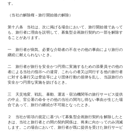
す。
（当社の解除権－旅行開始後の解除）
第十八条 当社は、次に掲げる場合において、旅行開始後であって
も、旅行者に理由を説明して、募集型企画旅行契約の一部を解除す
ることがあります。
一 旅行者が病気、必要な介助者の不在その他の事由により旅行の
継続に耐えられないとき。
二 旅行者が旅行を安全かつ円滑に実施するための添乗員その他の
者による当社の指示への違背、これらの者又は同行する他の旅行者
に対する暴行又は脅迫等により団体行動の規律を乱し、当該旅行の
安全かつ円滑な実施を妨げるとき。
三 天災地変、戦乱、暴動、運送・宿泊機関等の旅行サービス提供
の中止、官公署の命令その他の当社の関与し得ない事由が生じた場
合であって、旅行の継続が不可能となったとき。
２ 当社が前項の規定に基づいて募集型企画旅行契約を解除したと
きは、当社と旅行者との間の契約関係は、将来に向かってのみ消滅
します。この場合において、旅行者が既に提供を受けた旅行サービ