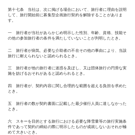
第十七条 当社は、次に掲げる場合において、旅行者に理由を説明
して、旅行開始前に募集型企画旅行契約を解除することがありま
す。
一 旅行者が当社があらかじめ明示した性別、年齢、資格、技能そ
の他の参加旅行者の条件を満たしていないことが判明したとき。
二 旅行者が病気、必要な介助者の不在その他の事由により、当該
旅行に耐えられないと認められるとき。
三 旅行者が他の旅行者に迷惑を及ぼし、又は団体旅行の円滑な実
施を妨げるおそれがあると認められるとき。
四 旅行者が、契約内容に関し合理的な範囲を超える負担を求めた
とき。
五 旅行者の数が契約書面に記載した最少催行人員に達しなかった
とき。
六 スキーを目的とする旅行における必要な降雪量等の旅行実施条
件であって契約の締結の際に明示したものが成就しないおそれが極
めて大きいとき。