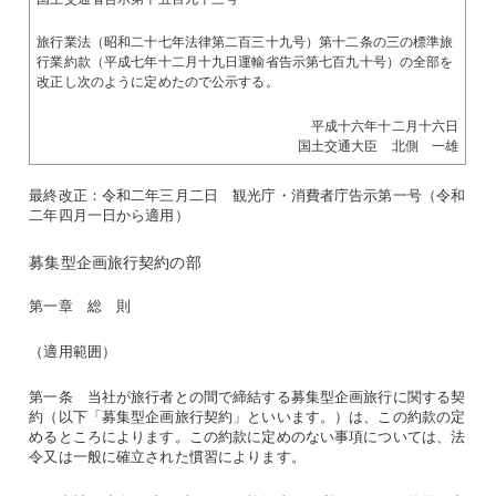
旅行業法（昭和二十七年法律第二百三十九号）第十二条の三の標準旅
行業約款（平成七年十二月十九日運輸省告示第七百九十号）の全部を
改正し次のように定めたので公示する。
平成十六年十二月十六日
国土交通大臣 北側 一雄
最終改正：令和二年三月二日 観光庁・消費者庁告示第一号（令和
二年四月一日から適用）
募集型企画旅行契約の部
第一章 総 則
（適用範囲）
第一条 当社が旅行者との間で締結する募集型企画旅行に関する契
約（以下「募集型企画旅行契約」といいます。）は、この約款の定
めるところによります。この約款に定めのない事項については、法
令又は一般に確立された慣習によります。