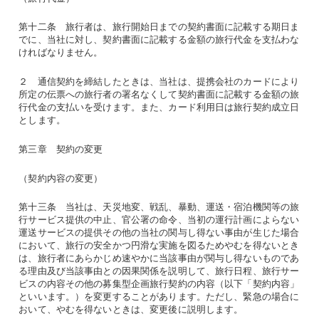
第十二条 旅行者は、旅行開始日までの契約書面に記載する期日ま
でに、当社に対し、契約書面に記載する金額の旅行代金を支払わな
ければなりません。
２ 通信契約を締結したときは、当社は、提携会社のカードにより
所定の伝票への旅行者の署名なくして契約書面に記載する金額の旅
行代金の支払いを受けます。また、カード利用日は旅行契約成立日
とします。
第三章 契約の変更
（契約内容の変更）
第十三条 当社は、天災地変、戦乱、暴動、運送・宿泊機関等の旅
行サービス提供の中止、官公署の命令、当初の運行計画によらない
運送サービスの提供その他の当社の関与し得ない事由が生じた場合
において、旅行の安全かつ円滑な実施を図るためやむを得ないとき
は、旅行者にあらかじめ速やかに当該事由が関与し得ないものであ
る理由及び当該事由との因果関係を説明して、旅行日程、旅行サー
ビスの内容その他の募集型企画旅行契約の内容（以下「契約内容」
といいます。）を変更することがあります。ただし、緊急の場合に
おいて、やむを得ないときは、変更後に説明します。