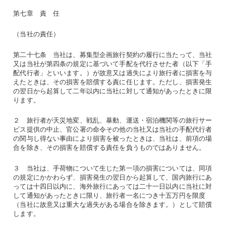
第七章 責 任
（当社の責任）
第二十七条 当社は、募集型企画旅行契約の履行に当たって、当社
又は当社が第四条の規定に基づいて手配を代行させた者（以下「手
配代行者」といいます。）が故意又は過失により旅行者に損害を与
えたときは、その損害を賠償する責に任じます。ただし、損害発生
の翌日から起算して二年以内に当社に対して通知があったときに限
ります。
２ 旅行者が天災地変、戦乱、暴動、運送・宿泊機関等の旅行サー
ビス提供の中止、官公署の命令その他の当社又は当社の手配代行者
の関与し得ない事由により損害を被ったときは、当社は、前項の場
合を除き、その損害を賠償する責任を負うものではありません。
３ 当社は、手荷物について生じた第一項の損害については、同項
の規定にかかわらず、損害発生の翌日から起算して、国内旅行にあ
っては十四日以内に、海外旅行にあっては二十一日以内に当社に対
して通知があったときに限り、旅行者一名につき十五万円を限度
（当社に故意又は重大な過失がある場合を除きます。）として賠償
します。