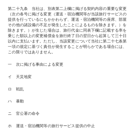
第二十九条 当社は、別表第二上欄に掲げる契約内容の重要な変更
（次の各号に掲げる変更（運送・宿泊機関等が当該旅行サービスの
提供を行っているにもかかわらず、運送・宿泊機関等の座席、部屋
その他の諸設備の不足が発生したことによるものを除きます。）を
除きます。）が生じた場合は、旅行代金に同表下欄に記載する率を
乗じた額以上の変更補償金を旅行終了日の翌日から起算して三十日
以内に支払います。ただし、当該変更について当社に第二十七条第
一項の規定に基づく責任が発生することが明らかである場合には、
この限りではありません。
一 次に掲げる事由による変更
イ 天災地変
ロ 戦乱
ハ 暴動
ニ 官公署の命令
ホ 運送・宿泊機関等の旅行サービス提供の中止