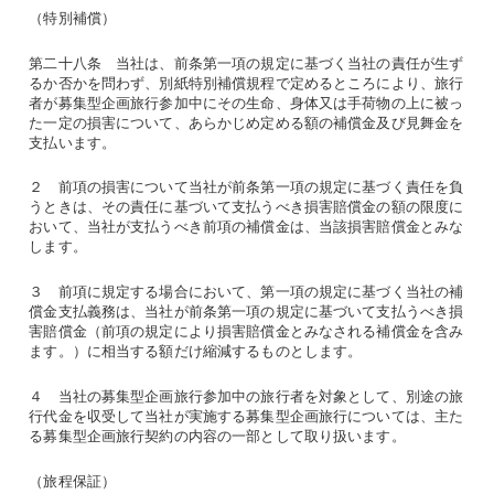
（特別補償）
第二十八条 当社は、前条第一項の規定に基づく当社の責任が生ず
るか否かを問わず、別紙特別補償規程で定めるところにより、旅行
者が募集型企画旅行参加中にその生命、身体又は手荷物の上に被っ
た一定の損害について、あらかじめ定める額の補償金及び見舞金を
支払います。
２ 前項の損害について当社が前条第一項の規定に基づく責任を負
うときは、その責任に基づいて支払うべき損害賠償金の額の限度に
おいて、当社が支払うべき前項の補償金は、当該損害賠償金とみな
します。
３ 前項に規定する場合において、第一項の規定に基づく当社の補
償金支払義務は、当社が前条第一項の規定に基づいて支払うべき損
害賠償金（前項の規定により損害賠償金とみなされる補償金を含み
ます。）に相当する額だけ縮減するものとします。
４ 当社の募集型企画旅行参加中の旅行者を対象として、別途の旅
行代金を収受して当社が実施する募集型企画旅行については、主た
る募集型企画旅行契約の内容の一部として取り扱います。
（旅程保証）