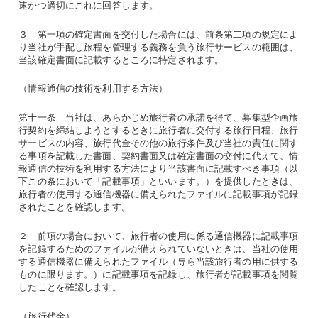
速かつ適切にこれに回答します。
３ 第一項の確定書面を交付した場合には、前条第二項の規定によ
り当社が手配し旅程を管理する義務を負う旅行サービスの範囲は、
当該確定書面に記載するところに特定されます。
（情報通信の技術を利用する方法）
第十一条 当社は、あらかじめ旅行者の承諾を得て、募集型企画旅
行契約を締結しようとするときに旅行者に交付する旅行日程、旅行
サービスの内容、旅行代金その他の旅行条件及び当社の責任に関す
る事項を記載した書面、契約書面又は確定書面の交付に代えて、情
報通信の技術を利用する方法により当該書面に記載すべき事項（以
下この条において「記載事項」といいます。）を提供したときは、
旅行者の使用する通信機器に備えられたファイルに記載事項が記録
されたことを確認します。
２ 前項の場合において、旅行者の使用に係る通信機器に記載事項
を記録するためのファイルが備えられていないときは、当社の使用
する通信機器に備えられたファイル（専ら当該旅行者の用に供する
ものに限ります。）に記載事項を記録し、旅行者が記載事項を閲覧
したことを確認します。
（旅行代金）