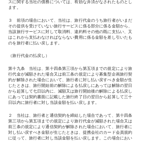
スに関する当社の債務については、有効な弁済がなされたものとし
ます。
３ 前項の場合において、当社は、旅行代金のうち旅行者がいまだ
その提供を受けていない旅行サービスに係る部分に係る金額から、
当該旅行サービスに対して取消料、違約料その他の既に支払い、又
はこれから支払わなければならない費用に係る金額を差し引いたも
のを旅行者に払い戻します。
（旅行代金の払戻し）
第十九条 当社は、第十四条第三項から第五項までの規定により旅
行代金が減額された場合又は前三条の規定により募集型企画旅行契
約が解除された場合において、旅行者に対し払い戻すべき金額が生
じたときは、旅行開始前の解除による払戻しにあっては解除の翌日
から起算して七日以内に、減額又は旅行開始後の解除による払戻し
にあっては契約書面に記載した旅行終了日の翌日から起算して三十
日以内に旅行者に対し当該金額を払い戻します。
２ 当社は、旅行者と通信契約を締結した場合であって、第十四条
第三項から第五項までの規定により旅行代金が減額された場合又は
前三条の規定により通信契約が解除された場合において、旅行者に
対し払い戻すべき金額が生じたときは、提携会社のカード会員規約
に従って、旅行者に対し当該金額を払い戻します。この場合におい