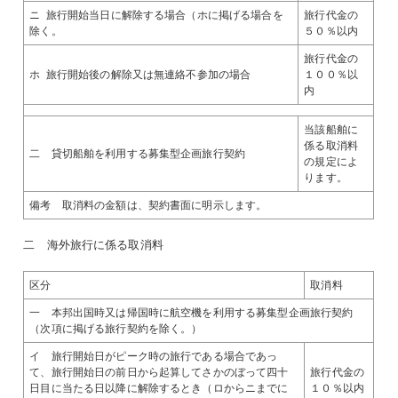
ニ 旅行開始当日に解除する場合（ホに掲げる場合を
旅行代金の
除く。
５０％以内
旅行代金の
ホ 旅行開始後の解除又は無連絡不参加の場合
１００％以
内
当該船舶に
係る取消料
二 貸切船舶を利用する募集型企画旅行契約
の規定によ
ります。
備考 取消料の金額は、契約書面に明示します。
二 海外旅行に係る取消料
区分
取消料
一 本邦出国時又は帰国時に航空機を利用する募集型企画旅行契約
（次項に掲げる旅行契約を除く。）
イ 旅行開始日がピーク時の旅行である場合であっ
て、旅行開始日の前日から起算してさかのぼって四十
旅行代金の
日目に当たる日以降に解除するとき（ロからニまでに
１０％以内