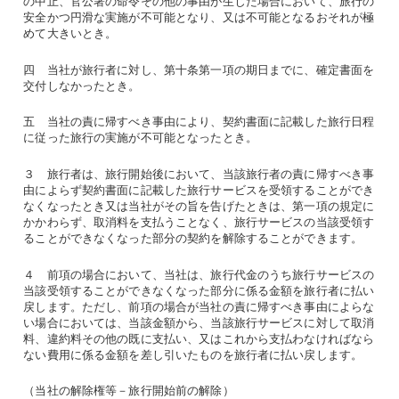
の中止、官公署の命令その他の事由が生じた場合において、旅行の
安全かつ円滑な実施が不可能となり、又は不可能となるおそれが極
めて大きいとき。
四 当社が旅行者に対し、第十条第一項の期日までに、確定書面を
交付しなかったとき。
五 当社の責に帰すべき事由により、契約書面に記載した旅行日程
に従った旅行の実施が不可能となったとき。
３ 旅行者は、旅行開始後において、当該旅行者の責に帰すべき事
由によらず契約書面に記載した旅行サービスを受領することができ
なくなったとき又は当社がその旨を告げたときは、第一項の規定に
かかわらず、取消料を支払うことなく、旅行サービスの当該受領す
ることができなくなった部分の契約を解除することができます。
４ 前項の場合において、当社は、旅行代金のうち旅行サービスの
当該受領することができなくなった部分に係る金額を旅行者に払い
戻します。ただし、前項の場合が当社の責に帰すべき事由によらな
い場合においては、当該金額から、当該旅行サービスに対して取消
料、違約料その他の既に支払い、又はこれから支払わなければなら
ない費用に係る金額を差し引いたものを旅行者に払い戻します。
（当社の解除権等－旅行開始前の解除）