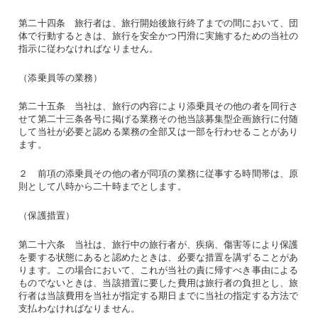
第二十四条 旅行者は、旅行開始後旅行終了までの間において、団
体で行動するときは、旅行を安全かつ円滑に実施するための当社の
指示に従わなければなりません。
（添乗員等の業務）
第二十五条 当社は、旅行の内容により添乗員その他の者を同行さ
せて第二十三条各号に掲げる業務その他当該募集型企画旅行に付随
して当社が必要と認める業務の全部又は一部を行わせることがあり
ます。
２ 前項の添乗員その他の者が同項の業務に従事する時間帯は、原
則として八時から二十時までとします。
（保護措置）
第二十六条 当社は、旅行中の旅行者が、疾病、傷害等により保護
を要する状態にあると認めたときは、必要な措置を講ずることがあ
ります。この場合において、これが当社の責に帰すべき事由による
ものでないときは、当該措置に要した費用は旅行者の負担とし、旅
行者は当該費用を当社が指定する期日までに当社の指定する方法で
支払わなければなりません。