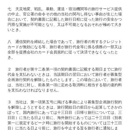
七 天災地変、戦乱、暴動、運送・宿泊機関等の旅行サービス提供
の中止、官公署の命令その他の当社の関与し得ない事由が生じた場
合において、契約書面に記載した旅行日程に従った旅行の安全かつ
円滑な実施が不可能となり、又は不可能となるおそれが極めて大き
いとき。
八 通信契約を締結した場合であって、旅行者の有するクレジット
カードが無効になる等、旅行者が旅行代金等に係る債務の一部又は
全部を提携会社のカード会員規約に従って決済できなくなったと
き。
２ 旅行者が第十二条第一項の契約書面に記載する期日までに旅行
代金を支払わないときは、当該期日の翌日において旅行者が募集型
企画旅行契約を解除したものとします。この場合において、旅行者
は、当社に対し、前条第一項に定める取消料に相当する額の違約料
を支払わなければなりません。
３ 当社は、第一項第五号に掲げる事由により募集型企画旅行契約
を解除しようとするときは、旅行開始日の前日から起算してさかの
ぼって、国内旅行にあっては十三日目（日帰り旅行については、三
日目）に当たる日より前に、海外旅行にあっては二十三日目（別表
第一に規定するピーク時に旅行を開始するものについては三十三日
目）に当たる日より前に、旅行を中止する旨を旅行者に通知しま