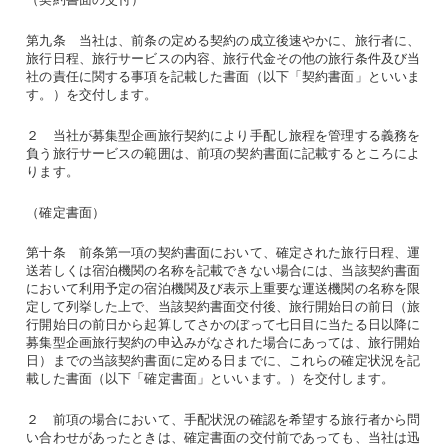
第九条 当社は、前条の定める契約の成立後速やかに、旅行者に、
旅行日程、旅行サービスの内容、旅行代金その他の旅行条件及び当
社の責任に関する事項を記載した書面（以下「契約書面」といいま
す。）を交付します。
２ 当社が募集型企画旅行契約により手配し旅程を管理する義務を
負う旅行サービスの範囲は、前項の契約書面に記載するところによ
ります。
（確定書面）
第十条 前条第一項の契約書面において、確定された旅行日程、運
送若しくは宿泊機関の名称を記載できない場合には、当該契約書面
において利用予定の宿泊機関及び表示上重要な運送機関の名称を限
定して列挙した上で、当該契約書面交付後、旅行開始日の前日（旅
行開始日の前日から起算してさかのぼって七日目に当たる日以降に
募集型企画旅行契約の申込みがなされた場合にあっては、旅行開始
日）までの当該契約書面に定める日までに、これらの確定状況を記
載した書面（以下「確定書面」といいます。）を交付します。
２ 前項の場合において、手配状況の確認を希望する旅行者から問
い合わせがあったときは、確定書面の交付前であっても、当社は迅