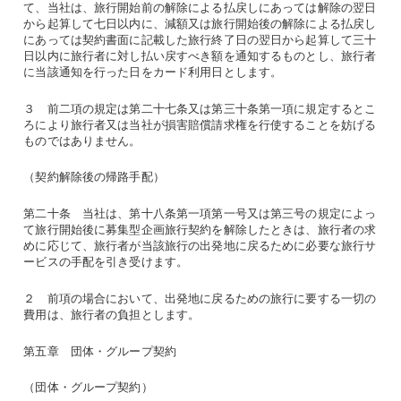
て、当社は、旅行開始前の解除による払戻しにあっては解除の翌日
から起算して七日以内に、減額又は旅行開始後の解除による払戻し
にあっては契約書面に記載した旅行終了日の翌日から起算して三十
日以内に旅行者に対し払い戻すべき額を通知するものとし、旅行者
に当該通知を行った日をカード利用日とします。
３ 前二項の規定は第二十七条又は第三十条第一項に規定するとこ
ろにより旅行者又は当社が損害賠償請求権を行使することを妨げる
ものではありません。
（契約解除後の帰路手配）
第二十条 当社は、第十八条第一項第一号又は第三号の規定によっ
て旅行開始後に募集型企画旅行契約を解除したときは、旅行者の求
めに応じて、旅行者が当該旅行の出発地に戻るために必要な旅行サ
ービスの手配を引き受けます。
２ 前項の場合において、出発地に戻るための旅行に要する一切の
費用は、旅行者の負担とします。
第五章 団体・グループ契約
（団体・グループ契約）