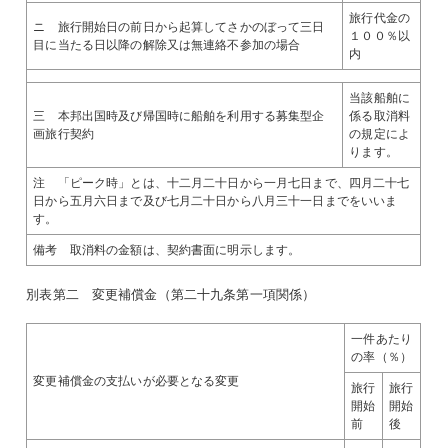
旅行代金の
ニ 旅行開始日の前日から起算してさかのぼって三日
１００％以
目に当たる日以降の解除又は無連絡不参加の場合
内
当該船舶に
三 本邦出国時及び帰国時に船舶を利用する募集型企
係る取消料
画旅行契約
の規定によ
ります。
注 「ピーク時」とは、十二月二十日から一月七日まで、四月二十七
日から五月六日まで及び七月二十日から八月三十一日までをいいま
す。
備考 取消料の金額は、契約書面に明示します。
別表第二 変更補償金（第二十九条第一項関係）
一件あたり
の率（％）
変更補償金の支払いが必要となる変更
旅行
旅行
開始
開始
前
後