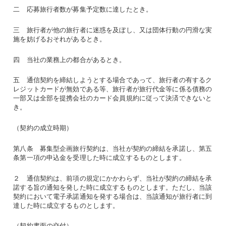
二 応募旅行者数が募集予定数に達したとき。
三 旅行者が他の旅行者に迷惑を及ぼし、又は団体行動の円滑な実
施を妨げるおそれがあるとき。
四 当社の業務上の都合があるとき。
五 通信契約を締結しようとする場合であって、旅行者の有するク
レジットカードが無効である等、旅行者が旅行代金等に係る債務の
一部又は全部を提携会社のカード会員規約に従って決済できないと
き。
（契約の成立時期）
第八条 募集型企画旅行契約は、当社が契約の締結を承諾し、第五
条第一項の申込金を受理した時に成立するものとします。
２ 通信契約は、前項の規定にかかわらず、当社が契約の締結を承
諾する旨の通知を発した時に成立するものとします。ただし、当該
契約において電子承諾通知を発する場合は、当該通知が旅行者に到
達した時に成立するものとします。
（契約書面の交付）