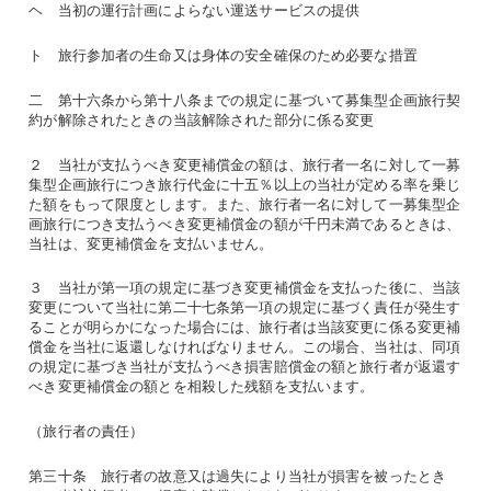
ヘ 当初の運行計画によらない運送サービスの提供
ト 旅行参加者の生命又は身体の安全確保のため必要な措置
二 第十六条から第十八条までの規定に基づいて募集型企画旅行契
約が解除されたときの当該解除された部分に係る変更
２ 当社が支払うべき変更補償金の額は、旅行者一名に対して一募
集型企画旅行につき旅行代金に十五％以上の当社が定める率を乗じ
た額をもって限度とします。また、旅行者一名に対して一募集型企
画旅行につき支払うべき変更補償金の額が千円未満であるときは、
当社は、変更補償金を支払いません。
３ 当社が第一項の規定に基づき変更補償金を支払った後に、当該
変更について当社に第二十七条第一項の規定に基づく責任が発生す
ることが明らかになった場合には、旅行者は当該変更に係る変更補
償金を当社に返還しなければなりません。この場合、当社は、同項
の規定に基づき当社が支払うべき損害賠償金の額と旅行者が返還す
べき変更補償金の額とを相殺した残額を支払います。
（旅行者の責任）
第三十条 旅行者の故意又は過失により当社が損害を被ったとき