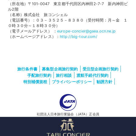
（所在地）〒101-0047 東京都千代田区内神田2-7-7 新内神田ビ
ル2階
（名称）株式会社 旅コンシェル
（電話番号）：０３－３５２５－８３８０（受付時間：月～金 １
０時３０分～１８時３０分）
（電子メールアドレス） ：
europe-concier@gaea.ocn.ne.jp
（ホームページアドレス）：
http://big-tour.com/
旅行条件書
募集型企画旅行契約
受注型企画旅行契約
手配旅行契約
旅行相談
渡航手続代行契約
特別補償規程
プライバシーポリシー
勧誘方針
社団法人日本旅行業協会（JATA）正会員