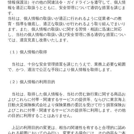
情報保護法）その他の関連法令・ガイドラインを遵守して、個人情
報を適正に取扱うとともに、安全管理について適切な措置を講じま
す。
当社は、個人情報の取扱いが適正に行われるように従業者への教
育・指導を徹底し、適正な取扱いが行われるよう取り組んでまいり
ます。また、個人情報の取扱いに関する苦情・相談に迅速に対応
し、当社の個人情報の取扱い及び安全管理に係る適切な措置につい
ては、適宜見直し改善いたします。
（１）個人情報の取得
当社は、十分な安全管理措置を講じたうえで、業務上必要な範囲
で、かつ、適法で公正な手段により個人情報を取得します。
（２）個人情報の利用目的
当社は、取得した個人情報を、当社の営む旅行業に関する商品お
よびこれらに付帯・関連するサービスの提供等、ならびに東京海上
日動火災保険株式会社より保険業務の委託を受けて行う損害保険お
よびこれに付帯・関連するサービスの提供等に利用します。その他
の目的に利用することはありません。
上記の利用目的の変更は、相当の関連性を有すると合理的に認め
られる範囲においてのみ行い、変更する場合には、その内容をご本