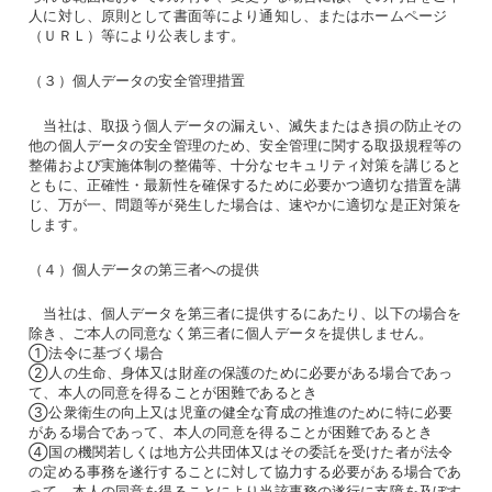
人に対し、原則として書面等により通知し、またはホームページ
（ＵＲＬ）等により公表します。
（３）個人データの安全管理措置
当社は、取扱う個人データの漏えい、滅失またはき損の防止その
他の個人データの安全管理のため、安全管理に関する取扱規程等の
整備および実施体制の整備等、十分なセキュリティ対策を講じると
ともに、正確性・最新性を確保するために必要かつ適切な措置を講
じ、万が一、問題等が発生した場合は、速やかに適切な是正対策を
します。
（４）個人データの第三者への提供
当社は、個人データを第三者に提供するにあたり、以下の場合を
除き、ご本人の同意なく第三者に個人データを提供しません。
①法令に基づく場合
②人の生命、身体又は財産の保護のために必要がある場合であっ
て、本人の同意を得ることが困難であるとき
③公衆衛生の向上又は児童の健全な育成の推進のために特に必要
がある場合であって、本人の同意を得ることが困難であるとき
④国の機関若しくは地方公共団体又はその委託を受けた者が法令
の定める事務を遂行することに対して協力する必要がある場合であ
って、本人の同意を得ることにより当該事務の遂行に支障を及ぼす