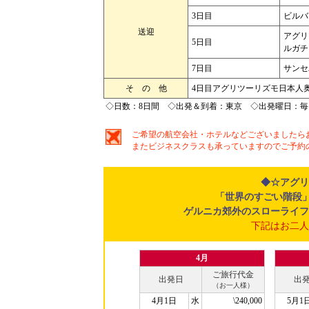
3日目
ビルバ
送迎
アグリ
5日目
ルガチ
7日目
サンセ
そ の 他
4日目アグリツーリズモ日本人
◇日数：8日間 ◇出発＆到着：東京 ◇出発曜日：毎
ご希望の航空会社・ホテルなどございましたら
またビジネスクラスも承っていますのでご予約
◆☆アグリ
「世界のすごい階段
ゲルニカ郊外のスローライフ
下記はお二人
4月
ご旅行代金
出発日
出
（お一人様）
4月1日
水
\240,000
5月1