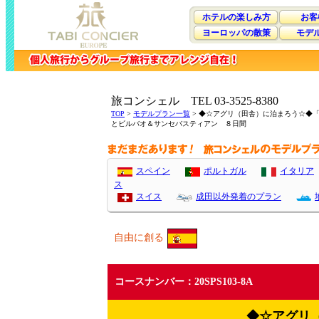
ホテルの楽しみ方
お客
ヨーロッパの散策
モデ
旅コンシェル TEL 03-3525-8380
TOP
>
モデルプラン一覧
> ◆☆アグリ（田舎）に泊まろう☆◆
とビルバオ＆サンセバスティアン ８日間
スペイン
ポルトガル
イタリア
ス
スイス
成田以外発着のプラン
自由に創る
コースナンバー：20SPS103-8A
◆☆アグリ