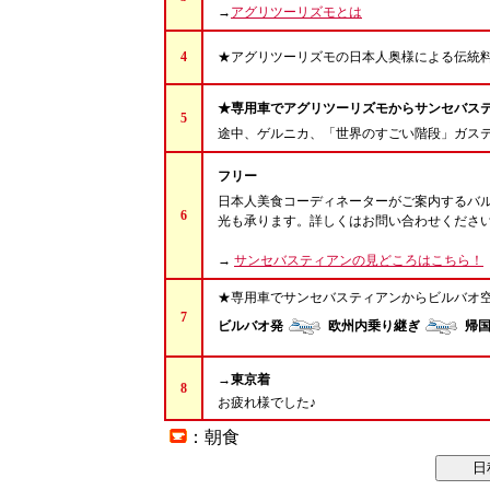
→
アグリツーリズモとは
4
★アグリツーリズモの日本人奥様による伝統
★専用車でアグリツーリズモからサンセバス
5
途中、ゲルニカ、「世界のすごい階段」ガス
フリー
日本人美食コーディネーターがご案内するバ
6
光も承ります。詳しくはお問い合わせくださ
→
サンセバスティアンの見どころはこちら！
★専用車でサンセバスティアンからビルバオ
7
ビルバオ発
欧州内乗り継ぎ
帰
→東京着
8
お疲れ様でした♪
：朝食