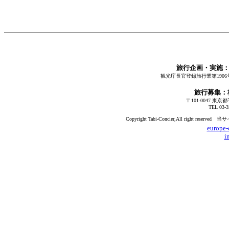
旅行企画・実施：
観光庁長官登録旅行業第1906
旅行募集
〒101-0047 東
TEL 03-3
Copyright Tabi-Concier,All rig
europe-
i