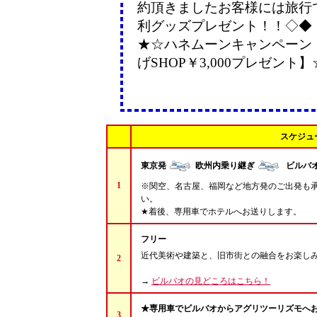
約頂きましたお客様には旅行
利グッズプレゼント！！◇◆
★☆ハネムーンキャンペーン
げSHOP￥3,000プレゼント
スケジュ
東京発
欧州内乗り継ぎ
ビルバ
1
※関空、名古屋、福岡など地方発のご出発も
い。
★着後、専用車でホテルへお送りします。
フリー
近代美術や建築と、旧市街との融合をお楽し
2
→
ビルバオの見どころはこちら！
★専用車でビルバオからアグリツーリズモへ
3