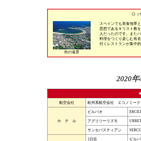
◎（
スペインでも美食地帯と
思想であるキリスト教を
人だったのです。またバ
料理をつくり楽しむ有名
付くレストランが集中的
街の遠景
2020
航空会社
欧州系航空会社 エコノミーク
ビルバオ
ERC
ホ テ ル
アグリツーリズモ
URRET
サンセバスティアン
SER
1日目
ビルバ