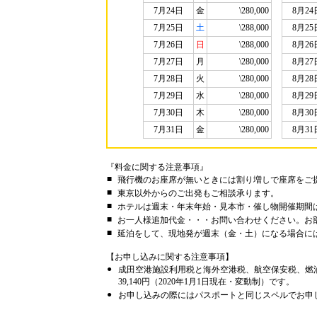
7月24日
金
\280,000
8月24
7月25日
土
\288,000
8月25
7月26日
日
\288,000
8月26
7月27日
月
\280,000
8月27
7月28日
火
\280,000
8月28
7月29日
水
\280,000
8月29
7月30日
木
\280,000
8月30
7月31日
金
\280,000
8月31
『料金に関する注意事項』
■
飛行機のお座席が無いときには割り増しで座席をご
■
東京以外からのご出発もご相談承ります。
■
ホテルは週末・年末年始・見本市・催し物開催期間
■
お一人様追加代金・・・お問い合わせください。お
■
延泊をして、現地発が週末（金・土）になる場合には、
【お申し込みに関する注意事項】
●
成田空港施設利用税と海外空港税、航空保安税、燃
39,140円（2020年1月1日現在・変動制）です。
●
お申し込みの際にはパスポートと同じスペルでお申