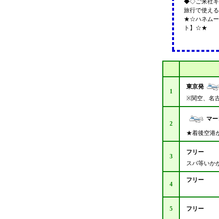
◆◇ご来社キ
旅行で使える
★☆ハネムー
ト】☆★
東京発
1
※関空、名
マー
2
★着後空港
フリー
3
スパ等いか
フリー
4
5
フリー