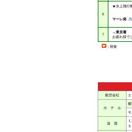
★水上飛行
6
マーレ発
→東京着
7
お疲れ様で
：朝食
航空会社
エ
都
ホ テ ル
モ
１
送 迎
５