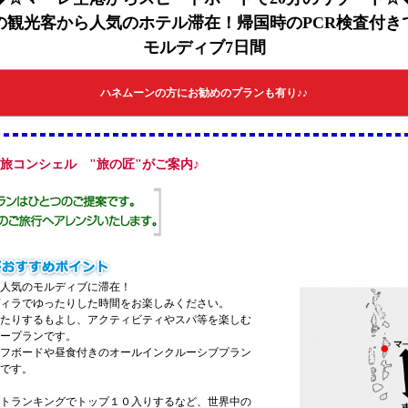
の観光客から人気のホテル滞在！帰国時のPCR検査付き
モルディブ7日間
ハネムーンの方にお勧めのプランも有り♪♪
♪旅コンシェル "旅の匠"がご案内♪
人気のモルディブに滞在！
ィラでゆったりした時間をお楽しみください。
たりするもよし、アクティビティやスパ等を楽しむ
ープランです。
フボードや昼食付きのオールインクルーシブプラン
です。
トランキングでトップ１０入りするなど、世界中の