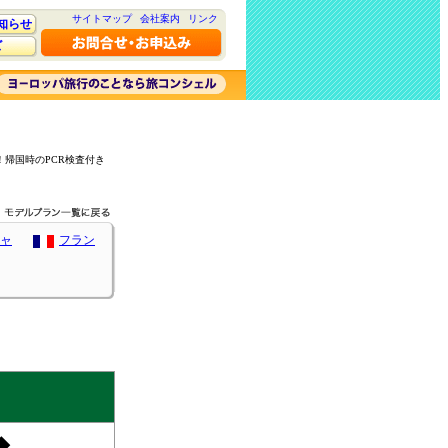
サイトマップ
会社案内
リンク
知らせ
ズ
！帰国時のPCR検査付き
ャ
フラン
◆