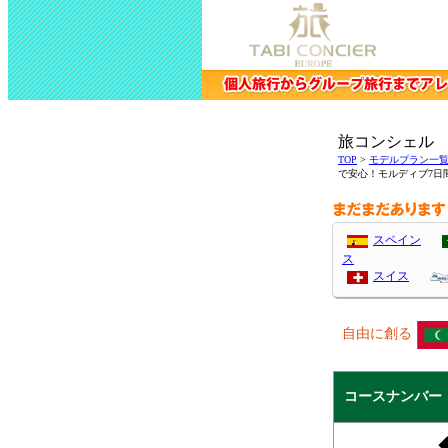
旅コンシェル TEL
TOP
>
モデルプラン一
で安心！モルディブ7日
スペイン
ス
スイス
自由に創る
コースナンバー：2