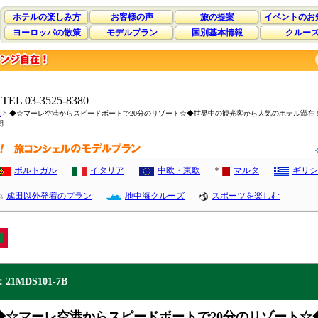
ホテルの楽しみ方
お客様の声
旅の提案
イベントのお
ヨーロッパの散策
モデルプラン
国別基本情報
クルー
 03-3525-8380
覧
> ◆☆マーレ空港からスピードボートで20分のリゾート☆◆世界中の観光客から人気のホテル滞在
間
ポルトガル
イタリア
中欧・東欧
マルタ
ギリシ
成田以外発着のプラン
地中海クルーズ
スポーツを楽しむ
1MDS101-7B
◆☆マーレ空港からスピードボートで20分のリゾート☆