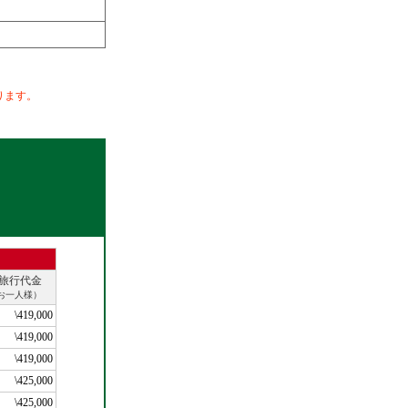
ります。
。
！
旅行代金
お一人様）
\419,000
\419,000
\419,000
\425,000
\425,000