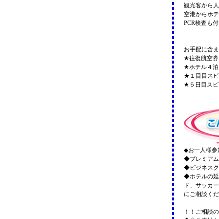
観光客から人
空港からホテ
PCR検査も
お手配に含ま
★往復航空券
★ホテル４泊
★１目目スピ
★５日目スピ
◆お一人様参
◆プレミアム
◆ビジネスク
◆ホテルの延
ド、サッカー
にご相談くだ
！！ご相談の