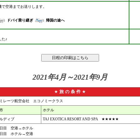
機で空港までお送りします。
ドバイ乗り継ぎ
帰国の途へ
した♪
2021年4月～2021年9月
★
旅 の 条 件
★
ミレーツ航空会社 エコノミークラス
市
ホテル
ルディブ
TAJ EXOTICA RESORT AND SPA ★★★★★
日目 空港→ホテル
日目 ホテル→空港