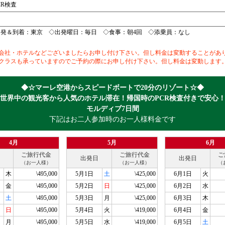
CR検査
出発＆到着：東京 ◇出発曜日：毎日 ◇食事：朝4回 ◇添乗員：なし
会社・ホテルなどございましたらお申し付け下さい。但し料金は変動することがあ
ラスも承っていますのでご予約の際にお申し付け下さい。但し料金は変動します
◆☆マーレ空港からスピードボートで20分のリゾート☆◆
世界中の観光客から人気のホテル滞在！帰国時のPCR検査付きで安心
モルディブ7日間
下記はお二人参加時のお一人様料金です
4月
5月
6月
ご旅行代金
ご旅行代金
ご
出発日
出発日
（お一人様）
（お一人様）
（
木
\495,000
5月1日
土
\425,000
6月1日
火
金
\495,000
5月2日
日
\425,000
6月2日
水
土
\495,000
5月3日
月
\425,000
6月3日
木
日
\495,000
5月4日
火
\419,000
6月4日
金
月
\495,000
5月5日
水
\419,000
6月5日
土