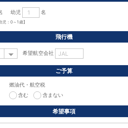
名
幼児
名
幼児：0～1歳】
飛行機
希望航空会社
ご予算
燃油代・航空税
含む
含まない
希望事項