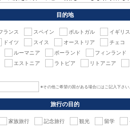
目的地
フランス
スペイン
ポルトガル
イギリ
ドイツ
スイス
オーストリア
チェコ
ルーマニア
ポーランド
フィンランド
エストニア
ラトビア
リトアニア
※その他ご希望の国がある場合にはご記入下さい
旅行の目的
家族旅行
記念旅行
観光
留学