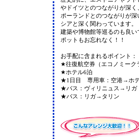
やドイツとのつながりが深く
ポーランドとのつながりが深
シアと深く関わっています。
建築や博物館等巡るのも良い
ポットもお忘れなく！！
お手配に含まれるポイント：
★往復航空券（エコノミーク
★ホテル6泊
★1日目 専用車：空港→ホ
★バス：ヴィリニュス→リガ
★バス：リガ→タリン