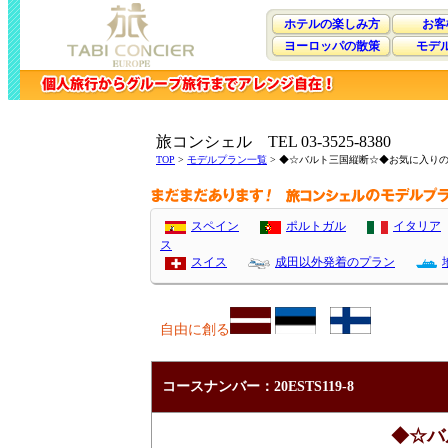
ホテルの楽しみ方
お客
ヨーロッパの散策
モデ
旅コンシェル TEL 03-3525-8380
TOP
>
モデルプラン一覧
> ◆☆バルト三国縦断☆◆お気に入り
スペイン
ポルトガル
イタリア
ス
スイス
成田以外発着のプラン
自由に創る
コースナンバー：20ESTS119-8
◆☆バ