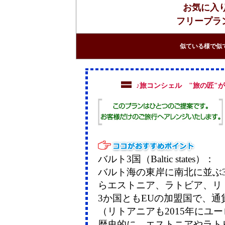
お気に入
フリープラ
似ている様で似
♪旅コンシェル "旅の匠"
バルト3国（Baltic states）：
バルト海の東岸に南北に並ぶ
らエストニア、ラトビア、リ
3か国ともEUの加盟国で、通
（リトアニアも2015年にユ
歴史的に、エストニアやラト