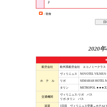
♪
：朝食
2020
航空会社
欧州系航空会社 エコノミークラス
ヴィリニュス
NOVOTEL VILN
ホ テ ル
リガ
SEMARAH HOTE
タリン
METROPOL ★★
ヴィリニュス-リガ バス
交通機関
リガ-タリン バス
送迎
1日目 ヴィリニュス空港→ホテル(