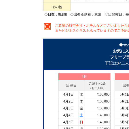
その他
◇日数：8日間 ◇出発＆到着：東京 ◇出発曜日：毎
ご希望の航空会社・ホテルなどございましたら
またビジネスクラスも承っていますのでご予約
◆☆
お気に入
フリープ
下記はお二人
4月
ご旅行代金
出発日
出
（お一人様）
4月1日
水
\130,000
5月1
4月2日
木
\130,000
5月2
4月3日
金
\130,000
5月3
4月4日
土
\140,000
5月4
4月5日
日
\140,000
5月5