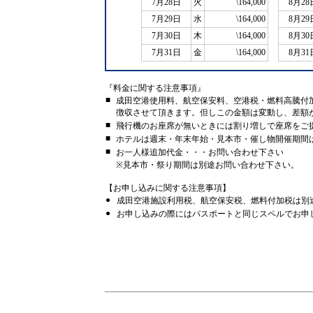
7月28日
火
\164,000
8月28
7月29日
水
\164,000
8月29
7月30日
木
\164,000
8月30
7月31日
金
\164,000
8月31
『料金に関する注意事項』
■
成田空港使用料、航空保安料、空港税・燃料高騰付加料は
徴収させて頂きます。但しこの金額は変動し、差額
■
飛行機のお座席が無いときには割り増しで座席をご
■
ホテルは週末・年末年始・見本市・催し物開催期間
■
お一人様追加代金・・・お問い合わせ下さい
※見本市・祭り期間は別途お問い合わせ下さい。
【お申し込みに関する注意事項】
●
成田空港施設利用税、航空保安税、燃料付加税は別
●
お申し込みの際にはパスポートと同じスペルでお申