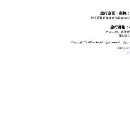
旅行企画・実施：
観光庁長官登録旅行業第1906
旅行募集
〒101-0047 東
TEL 03-3
Copyright Tabi-Concier,All rig
europe-
i